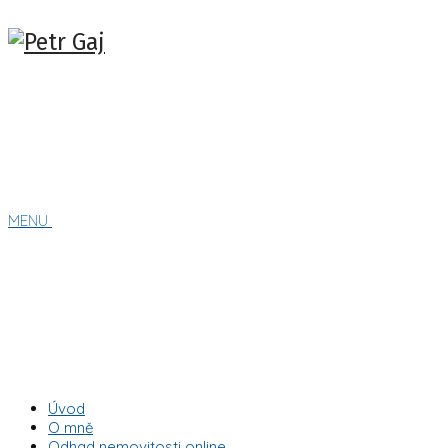
MENU
Úvod
O mně
Odhad nemovitosti online