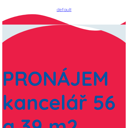
default
PRONÁJEM
kancelář 56
a 39 m2