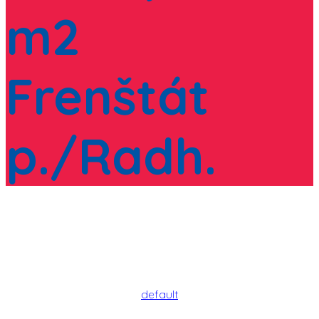
m2
Frenštát
p./Radh.
default